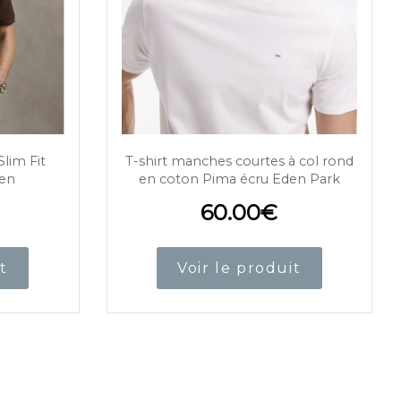
lim Fit
T-shirt manches courtes à col rond
ren
en coton Pima écru Eden Park
60.00
€
t
Voir le produit