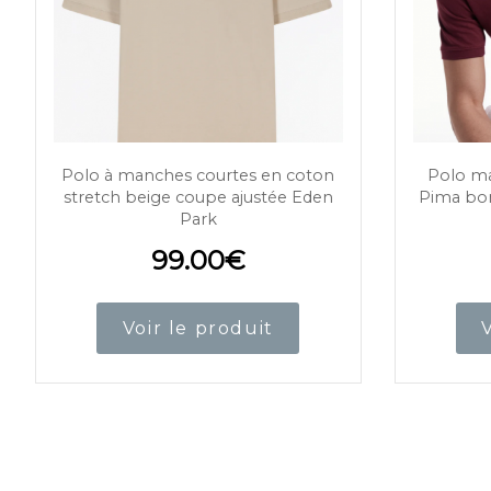
Polo à manches courtes en coton
Polo ma
stretch beige coupe ajustée Eden
Pima bor
Park
99.00
€
Voir le produit